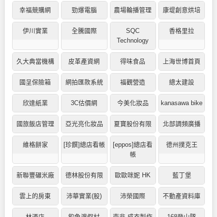
幸福競購網
勁爆電腦
農場輪播管理
康堤創意烘培
伊川實業
全騰國際
SQC
香格里拉
Technology
久大典當機構
皮革產資網
得味食品
上海世博首頁
國呈保險箱
網拍匯款系統
福觀營造
總太建設
欣達紙業
3C估價網
今美化妝品
kanasawa bike
國旅飯店管理
亞光亮化妝品
夏寶股份有限
北部調頻廣播
維格餅家
[珍饌]總店看帳
[eppos]總店看
德州撲克王
帳
新聯豐碾米廠
德林股份有限
歐歐咪妮 HK
藍丁堡
雲上的房東
沛華實業(股)
沛榮國際
不動產資料庫
林酒店
釣魚渡假村
南非-成衣製作
168登山隊