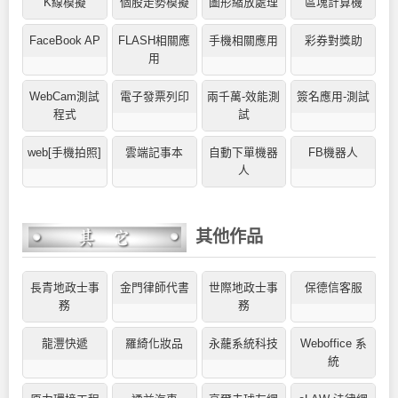
K線模擬
個股走勢模擬
圖形縮放處理
區塊計算機
FaceBook AP
FLASH相關應
手機相關應用
彩券對獎助
用
WebCam測試
電子發票列印
兩千萬-效能測
簽名應用-測試
程式
試
web[手機拍照]
雲端記事本
自動下單機器
FB機器人
人
其他作品
長青地政士事
金門律師代書
世際地政士事
保德信客服
務
務
龍灃快遞
羅綺化妝品
永蘢系統科技
Weboffice 系
統