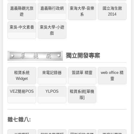
嘉義縣觀光旅
嘉義縣行政網
東海大學-音樂
國立海生館
遊
系
2014
東吳-中文素養
東吳大學-小遊
戲
獨立開發專案
租賃系統
來電記錄器
簽請單 精靈
web office 精
Widget
靈
VEZ簡易POS
YLPOS
租賃系統[單機
版]
雜七雜八: