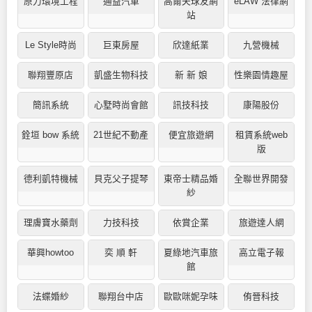
原力環境工程
通益汽車
高爾夫球友網
eLAW 法律網
站
Le Style時尚
巨東房屋
欣達紙業
九營機械
聯翔豐原店
凱盛生物科技
新 新 娘
性樂園情趣屋
簡訊系統
心墅時尚會館
訊技科技
康陽股份
銓垣 bow 系統
21世紀不動產
便宜旅遊網
租賃系統web
版
德利凱特機械
貝克父子提琴
東帝士精品婚
全聯世界開發
紗
理膚寶水藥劑
力技科技
依賞企業
旅遊達人網
華興howtoo
奕 順 軒
夏綠地汽車旅
高立電子報
館
法蝶婚紗
聯翔台中店
歐歐咪妮孕味
侑晉科技