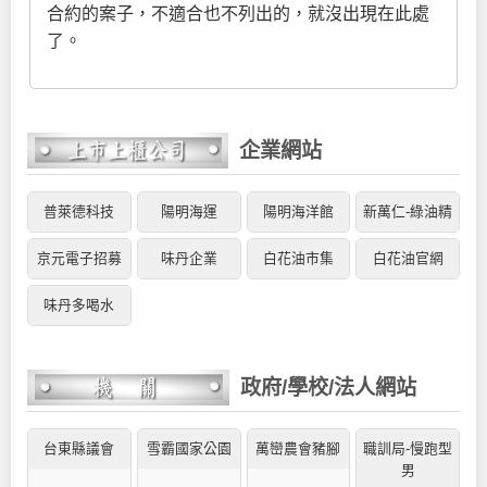
合約的案子，不適合也不列出的，就沒出現在此處
了。
企業網站
普萊德科技
陽明海運
陽明海洋館
新萬仁-綠油精
京元電子招募
味丹企業
白花油市集
白花油官網
味丹多喝水
政府/學校/法人網站
台東縣議會
雪霸國家公園
萬巒農會豬腳
職訓局-慢跑型
男