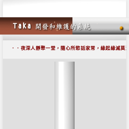
．．夜深人靜聚一堂，隨心所慾話家常，緣起緣滅莫激昂